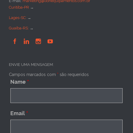
E-mail:
marketing@lionequipamentos.com.br
Curitiba-PR
→
Lages-SC:
→
Guaíba-RS:
→




ENVIE UMA MENSAGEM:
Campos marcados com
*
são requeridos
Name
*
Email
*