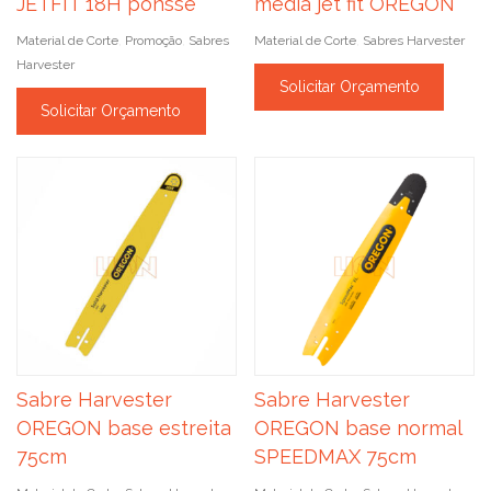
JETFIT 18H ponsse
media jet fit OREGON
Material de Corte
Promoção
Sabres
Material de Corte
Sabres Harvester
,
,
,
Harvester
Solicitar Orçamento
Solicitar Orçamento
Sabre Harvester
Sabre Harvester
OREGON base estreita
OREGON base normal
75cm
SPEEDMAX 75cm