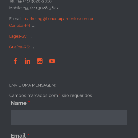
Tel: +55 (41) 3028-3810
Mobile: +55 (41) 3028-3827
E-mail:
marketing@lionequipamentos.com.br
Curitiba-PR
→
Lages-SC:
→
Guaíba-RS:
→




ENVIE UMA MENSAGEM:
Campos marcados com
*
são requeridos
Name
*
Email
*