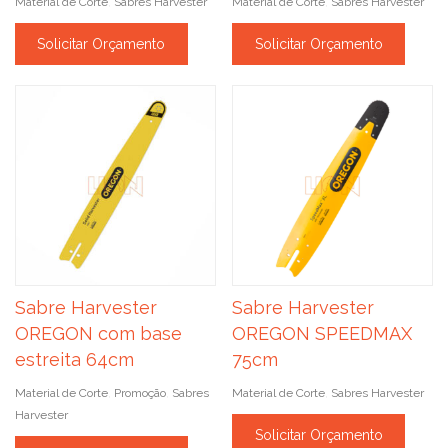
Material de Corte
Sabres Harvester
Material de Corte
Sabres Harvester
,
,
Solicitar Orçamento
Solicitar Orçamento
Sabre Harvester
Sabre Harvester
OREGON com base
OREGON SPEEDMAX
estreita 64cm
75cm
Material de Corte
Promoção
Sabres
Material de Corte
Sabres Harvester
,
,
,
Harvester
Solicitar Orçamento