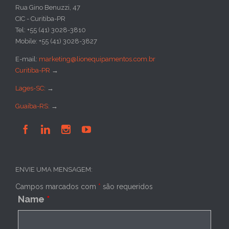
Rua Gino Benuzzi, 47
CIC - Curitiba-PR
Tel: +55 (41) 3028-3810
Mobile: +55 (41) 3028-3827
E-mail:
marketing@lionequipamentos.com.br
Curitiba-PR
→
Lages-SC:
→
Guaíba-RS:
→




ENVIE UMA MENSAGEM:
Campos marcados com
*
são requeridos
Name
*