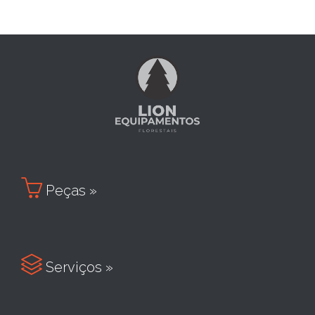

Peças »

Serviços »