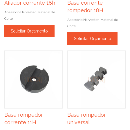
Afiador corrente 18h
Base corrente
rompedor 18H
Acessório Harvester
Material de
,
Corte
Acessório Harvester
Material de
,
Corte
Solicitar Orçamento
Solicitar Orçamento
Base rompedor
Base rompedor
corrente 11H
universal