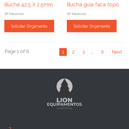
Bucha 42,5 X 2,5mm
Bucha guia faca topo
SP Maskiner
SP Maskiner
Solicitar Orçamento
Solicitar Orçamento
Page 1 of 6
1
2
3
…
6
Next