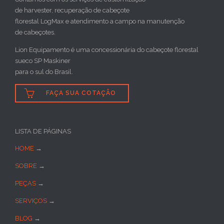
de harvester, recuperação de cabeçote
florestal LogMax e atendimento a campo na manutenção
de cabeçotes.
Lion Equipamento é uma concessionária do cabeçote florestal
sueco SP Maskiner
para o sul do Brasil.

FAÇA SUA COTAÇÃO
LISTA DE PÁGINAS
HOME
→
SOBRE
→
PEÇAS
→
SERVIÇOS
→
BLOG
→