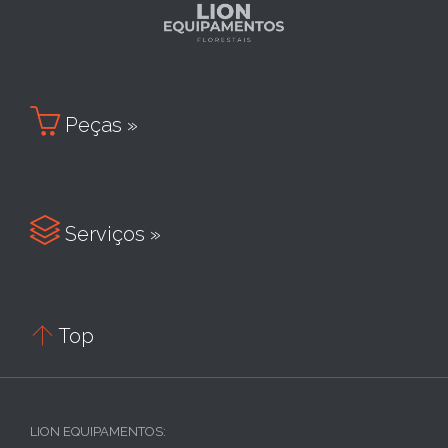

Peças »

Serviços »

Top
LION EQUIPAMENTOS: