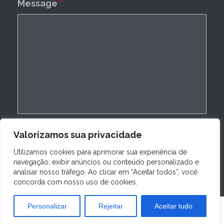
Message
*
Valorizamos sua privacidade
Utilizamos cookies para aprimorar sua experiência de
navegação, exibir anúncios ou conteúdo personalizado e
analisar nosso tráfego. Ao clicar em “Aceitar todos”, você
concorda com nosso uso de cookies.
© 2022
Lion Equipamentos
by
Todos os direitos reservados
Personalizar
Rejeitar
Aceitar tudo
Desenvolvido por:
LION EQUIPAMENTOS