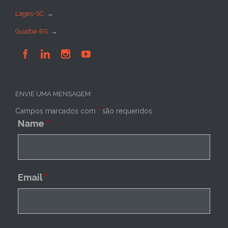
Lages-SC:
→
Guaíba-RS:
→




ENVIE UMA MENSAGEM:
Campos marcados com
*
são requeridos
Name
*
Email
*