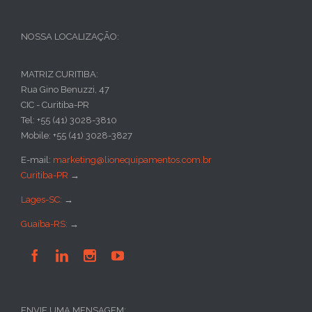
NOSSA LOCALIZAÇÃO:
MATRIZ CURITIBA:
Rua Gino Benuzzi, 47
CIC - Curitiba-PR
Tel: +55 (41) 3028-3810
Mobile: +55 (41) 3028-3827
E-mail:
marketing@lionequipamentos.com.br
Curitiba-PR
→
Lages-SC:
→
Guaíba-RS:
→




ENVIE UMA MENSAGEM: