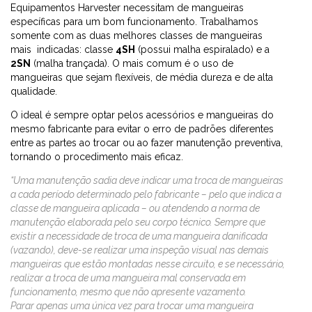
Equipamentos Harvester necessitam de mangueiras
específicas para um bom funcionamento. Trabalhamos
somente com as duas melhores classes de mangueiras
mais indicadas: classe
4SH
(possui malha espiralado) e a
2SN
(malha trançada). O mais comum é o uso de
mangueiras que sejam flexíveis, de média dureza e de alta
qualidade.
O ideal é sempre optar pelos acessórios e mangueiras do
mesmo fabricante para evitar o erro de padrões diferentes
entre as partes ao trocar ou ao fazer manutenção preventiva,
tornando o procedimento mais eficaz.
“Uma manutenção sadia deve indicar uma troca de mangueiras
a cada período determinado pelo fabricante – pelo que indica a
classe de mangueira aplicada – ou atendendo a norma de
manutenção elaborada pelo seu corpo técnico. Sempre que
existir a necessidade de troca de uma mangueira danificada
(vazando), deve-se realizar uma inspeção visual nas demais
mangueiras que estão montadas nesse circuito, e se necessário,
realizar a troca de uma mangueira mal conservada em
funcionamento, mesmo que não apresente vazamento.
Parar apenas uma única vez para trocar uma mangueira