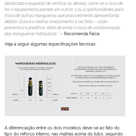
danificada e esquecer de verificar as demais, corre-se o risco de
ter o equipamento parado em outras 3 ou 4 oportunidades para
troca de outras mangueiras que possivelmente apresentarão
defeito. Esse é o melhor investimento a ser feito – visão
preventiva e preditiva. Além de evitar o risco de contaminação
das mangueiras hidráulicas.’’
– Recomenda Falce.
Veja a seguir algumas especificações técnicas:
A diferenciação entre os dois modelos deve-se ao fato do
tipo do reforço interno, nas malhas acima do tubo, segundo