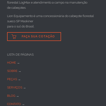
florestal LogMax e atendimento a campo na manutenção
de cabeçotes.
Lion Equipamento é uma concessionária do cabeçote florestal
sueco SP Maskiner
para o sul do Brasil.

FAÇA SUA COTAÇÃO
LISTA DE PÁGINAS
HOME
→
SOBRE
→
PEÇAS
→
SERVIÇOS
→
BLOG
→
CONTATO
→