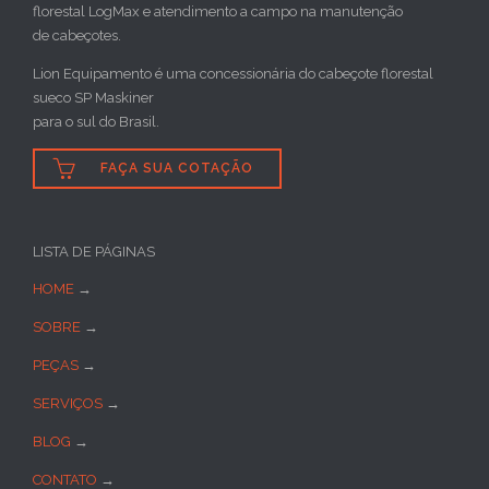
florestal LogMax e atendimento a campo na manutenção
de cabeçotes.
Lion Equipamento é uma concessionária do cabeçote florestal
sueco SP Maskiner
para o sul do Brasil.

FAÇA SUA COTAÇÃO
LISTA DE PÁGINAS
HOME
→
SOBRE
→
PEÇAS
→
SERVIÇOS
→
BLOG
→
CONTATO
→