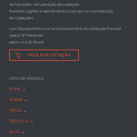
de harvester, recuperação de cabeçote
florestal LogMax e atendimento a campo na manutenção
de cabeçotes.
Lion Equipamento é uma concessionária do cabeçote florestal
sueco SP Maskiner
para o sul do Brasil.

FAÇA SUA COTAÇÃO
LISTA DE PÁGINAS
HOME
→
SOBRE
→
PEÇAS
→
SERVIÇOS
→
BLOG
→