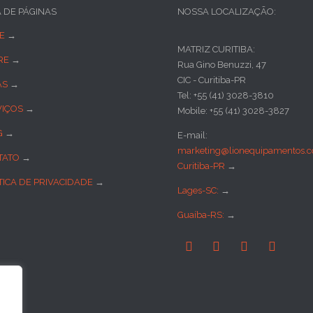
A DE PÁGINAS
NOSSA LOCALIZAÇÃO:
E
→
MATRIZ CURITIBA:
RE
→
Rua Gino Benuzzi, 47
CIC - Curitiba-PR
AS
→
Tel: +55 (41) 3028-3810
VIÇOS
→
Mobile: +55 (41) 3028-3827
G
→
E-mail:
marketing@lionequipamentos.c
TATO
→
Curitiba-PR
→
TICA DE PRIVACIDADE
→
Lages-SC:
→
Guaíba-RS:
→



