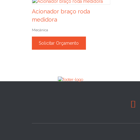
Acionador braço roda
medidora
Mecânica
Solicitar Orçamento
