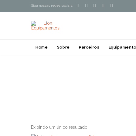





Siga nossas redes sociais:
Home
Sobre
Parceiros
Equipamento
Exibindo um único resultado