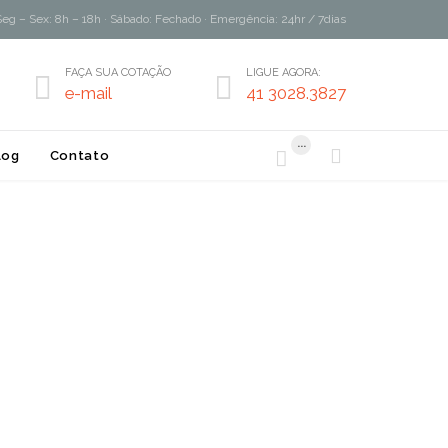
Seg – Sex: 8h – 18h · Sábado: Fechado · Emergência: 24hr / 7dias
FAÇA SUA COTAÇÃO
LIGUE AGORA:


e-mail
41 3028.3827
...


log
Contato