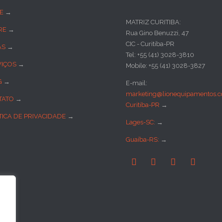
E
→
MATRIZ CURITIBA:
RE
→
Rua Gino Benuzzi, 47
CIC - Curitiba-PR
AS
→
Tel: +55 (41) 3028-3810
VIÇOS
→
Mobile: +55 (41) 3028-3827
G
→
E-mail:
marketing@lionequipamentos.c
TATO
→
Curitiba-PR
→
TICA DE PRIVACIDADE
→
Lages-SC:
→
Guaíba-RS:
→



