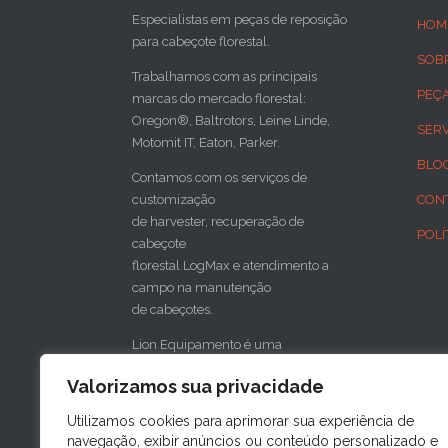
Especialistas em peças de reposição
HOM
para cabeçote florestal.
SOB
Trabalhamos com as principais
PEÇ
marcas do mercado florestal:
Oregon®, Baltrotors, Leine Linde,
SER
Motomit IT, Eaton, Parker.
BLO
Contamos com os serviços de
customização
CON
de harvester, recuperação de
POLÍ
cabeçote
florestal LogMax e atendimento a
campo na manutenção
de cabeçotes.
Lion Equipamento é uma
concessionária do cabeçote florestal
Valorizamos sua privacidade
sueco SP Maskiner
para o sul do Brasil.
Utilizamos cookies para aprimorar sua experiência de
navegação, exibir anúncios ou conteúdo personalizado e