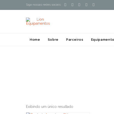





Siga nossas redes sociais:
Home
Sobre
Parceiros
Equipamento
Exibindo um único resultado