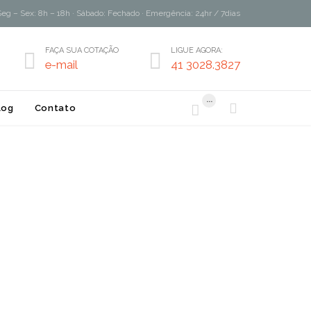
Seg – Sex: 8h – 18h · Sábado: Fechado · Emergência: 24hr / 7dias
FAÇA SUA COTAÇÃO
LIGUE AGORA:


e-mail
41 3028.3827
...


log
Contato