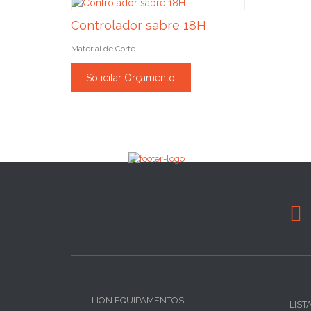
Controlador sabre 18H
Material de Corte
Solicitar Orçamento

LION EQUIPAMENTOS:
LIST