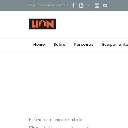





Siga nossas redes sociais:
Home
Sobre
Parceiros
Equipamento
Exibindo um único resultado