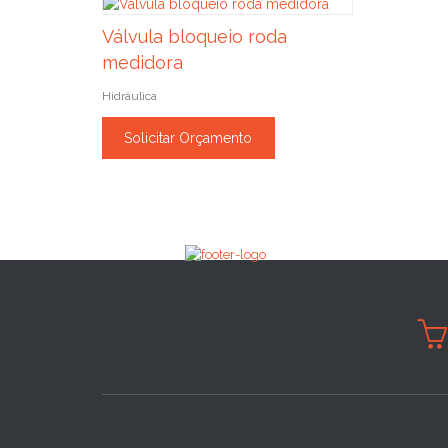
Válvula bloqueio roda
medidora
Hidráulica
Solicitar Orçamento
