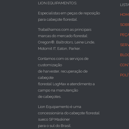
LION EQUIPAMENTOS:
LIST
Especialistas em peças de reposição
HOM
para cabeçote florestal.
SOB
Trabalhamos com as principais
PEÇ
marcas do mercado florestal:
Oregon®, Baltrotors, Leine Linde,
SER
Motomit IT, Eaton, Parker.
BLO
Contamos com os serviços de
customização
CON
de harvester, recuperação de
POLÍ
cabeçote
florestal LogMax e atendimento a
campo na manutenção
de cabeçotes.
Lion Equipamento é uma
concessionária do cabeçote florestal
sueco SP Maskiner
para o sul do Brasil.