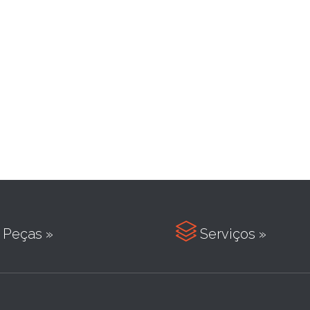

Peças »
Serviços »