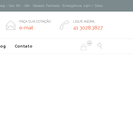
Seg – Sex: 8h – 18h · Sábado: Fechado · Emergência: 24hr / 7dias
FAÇA SUA COTAÇÃO
LIGUE AGORA:


e-mail
41 3028.3827
...

log
Contato
