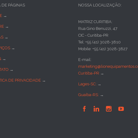
A DE PÁGINAS
NOSSA LOCALIZAÇÃO:
E
→
MATRIZ CURITIBA:
RE
→
Rua Gino Benuzzi, 47
CIC - Curitiba-PR
AS
→
Tel: +55 (41) 3028-3810
VIÇOS
→
Mobile: +55 (41) 3028-3827
G
→
E-mail:
marketing@lionequipamentos.c
TATO
→
Curitiba-PR
→
TICA DE PRIVACIDADE
→
Lages-SC:
→
Guaíba-RS:
→



