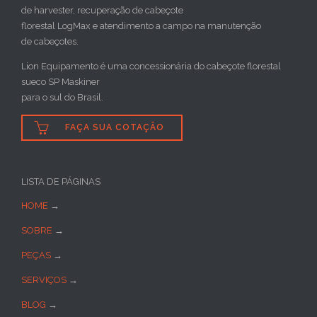
de harvester, recuperação de cabeçote
florestal LogMax e atendimento a campo na manutenção
de cabeçotes.
Lion Equipamento é uma concessionária do cabeçote florestal
sueco SP Maskiner
para o sul do Brasil.

FAÇA SUA COTAÇÃO
LISTA DE PÁGINAS
HOME
→
SOBRE
→
PEÇAS
→
SERVIÇOS
→
BLOG
→