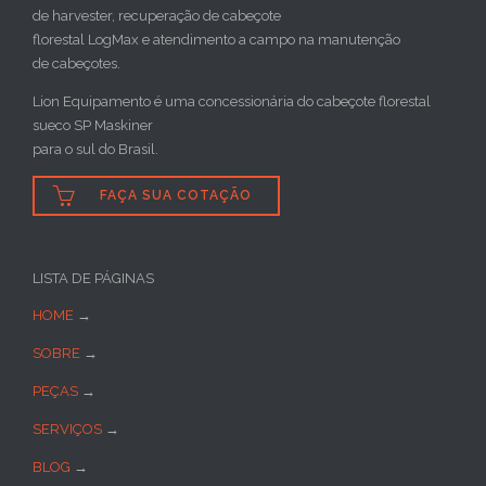
de harvester, recuperação de cabeçote
florestal LogMax e atendimento a campo na manutenção
de cabeçotes.
Lion Equipamento é uma concessionária do cabeçote florestal
sueco SP Maskiner
para o sul do Brasil.

FAÇA SUA COTAÇÃO
LISTA DE PÁGINAS
HOME
→
SOBRE
→
PEÇAS
→
SERVIÇOS
→
BLOG
→