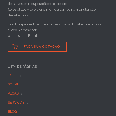
de harvester, recuperação de cabeçote
florestal LogMax e atendimento a campo na manutenção
de cabeçotes.
Lion Equipamento é uma concessionária do cabeçote florestal
sueco SP Maskiner
para o sul do Brasil.

FAÇA SUA COTAÇÃO
LISTA DE PÁGINAS
HOME
→
SOBRE
→
PEÇAS
→
SERVIÇOS
→
BLOG
→