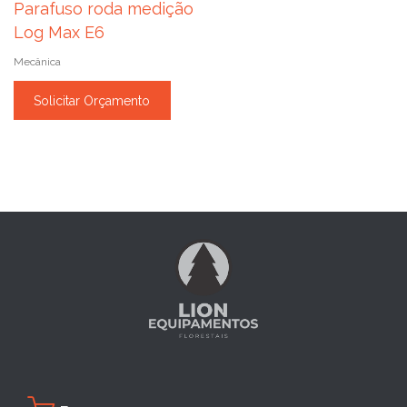
Parafuso roda medição
Log Max E6
Mecânica
Solicitar Orçamento