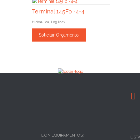
Terminal 145Fo -4-4
Hidráulica
Log Max
,
Solicitar Orçamento

LION EQUIPAMENTOS:
LIST