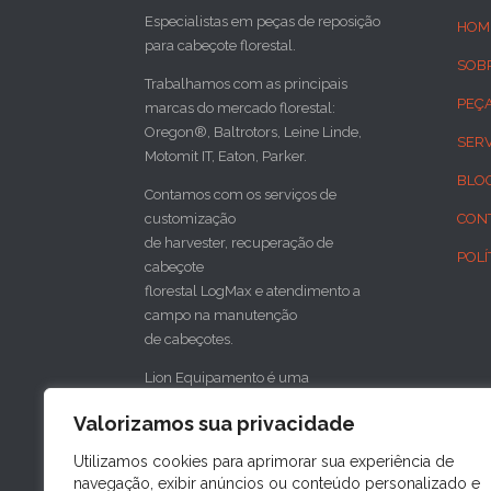
Especialistas em peças de reposição
HOM
para cabeçote florestal.
SOB
Trabalhamos com as principais
PEÇ
marcas do mercado florestal:
Oregon®, Baltrotors, Leine Linde,
SER
Motomit IT, Eaton, Parker.
BLO
Contamos com os serviços de
customização
CON
de harvester, recuperação de
POLÍ
cabeçote
florestal LogMax e atendimento a
campo na manutenção
de cabeçotes.
Lion Equipamento é uma
concessionária do cabeçote florestal
Valorizamos sua privacidade
sueco SP Maskiner
para o sul do Brasil.
Utilizamos cookies para aprimorar sua experiência de
navegação, exibir anúncios ou conteúdo personalizado e