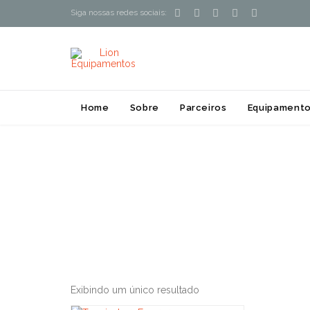





Siga nossas redes sociais:
Home
Sobre
Parceiros
Equipamento
Exibindo um único resultado