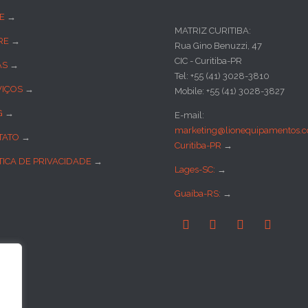
E
→
MATRIZ CURITIBA:
RE
→
Rua Gino Benuzzi, 47
CIC - Curitiba-PR
AS
→
Tel: +55 (41) 3028-3810
VIÇOS
→
Mobile: +55 (41) 3028-3827
G
→
E-mail:
marketing@lionequipamentos.c
TATO
→
Curitiba-PR
→
TICA DE PRIVACIDADE
→
Lages-SC:
→
Guaíba-RS:
→



