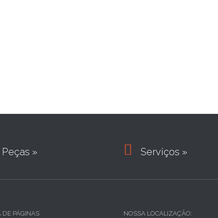

Peças »
Serviços »
A DE PÁGINAS
NOSSA LOCALIZAÇÃO: