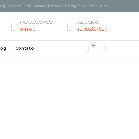
Seg – Sex: 8h – 18h · Sábado: Fechado · Emergência: 24hr / 7dias
FAÇA SUA COTAÇÃO
LIGUE AGORA:


e-mail
41 3028.3827
...


log
Contato