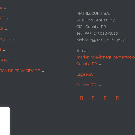
E
→
MATRIZ CURITIBA:
RE
→
Rua Gino Benuzzi, 47
CIC - Curitiba-PR
AS
→
Tel: +55 (41) 3028-3810
VIÇOS
→
Mobile: +55 (41) 3028-3827
G
→
E-mail:
marketing@lionequipamentos.c
TATO
→
Curitiba-PR
→
TICA DE PRIVACIDADE
→
Lages-SC:
→
Guaíba-RS:
→



