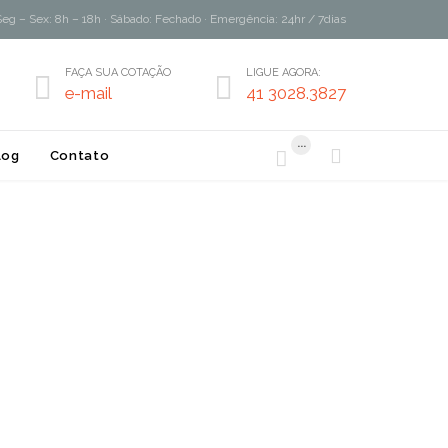
Seg – Sex: 8h – 18h · Sábado: Fechado · Emergência: 24hr / 7dias
FAÇA SUA COTAÇÃO
LIGUE AGORA:


e-mail
41 3028.3827
...


log
Contato