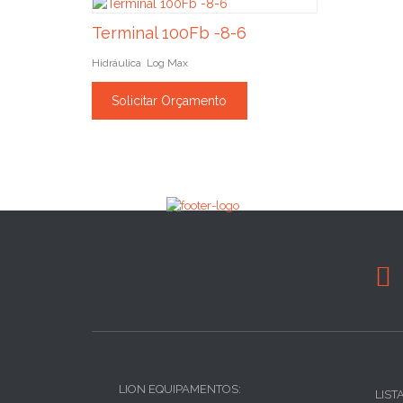
Terminal 100Fb -8-6
Hidráulica
Log Max
,
Solicitar Orçamento

LION EQUIPAMENTOS:
LIST