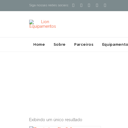





Siga nossas redes sociais:
Home
Sobre
Parceiros
Equipamento
Exibindo um único resultado