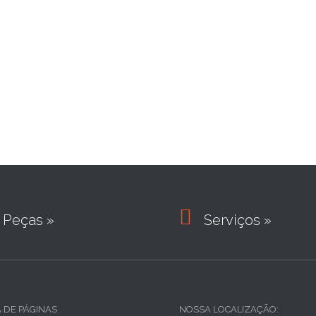

Peças »
Serviços »
A DE PÁGINAS
NOSSA LOCALIZAÇÃO: