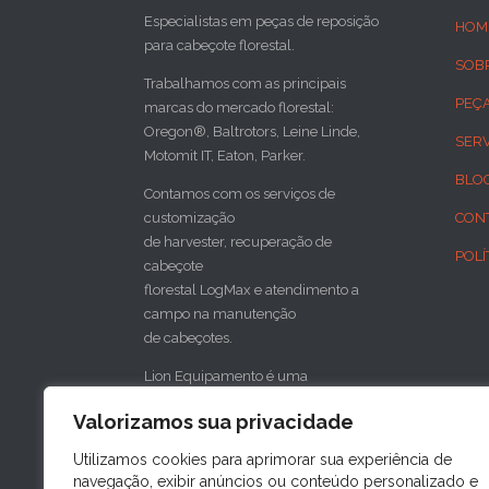
Especialistas em peças de reposição
HOM
para cabeçote florestal.
SOB
Trabalhamos com as principais
PEÇ
marcas do mercado florestal:
Oregon®, Baltrotors, Leine Linde,
SER
Motomit IT, Eaton, Parker.
BLO
Contamos com os serviços de
customização
CON
de harvester, recuperação de
POLÍ
cabeçote
florestal LogMax e atendimento a
campo na manutenção
de cabeçotes.
Lion Equipamento é uma
concessionária do cabeçote florestal
Valorizamos sua privacidade
sueco SP Maskiner
para o sul do Brasil.
Utilizamos cookies para aprimorar sua experiência de
navegação, exibir anúncios ou conteúdo personalizado e