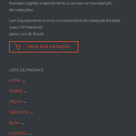
florestal LogMax e atendimento a campo na manutenção
de cabeçotes.
Lion Equipamento é uma concessionária do cabeçote florestal
sueco SP Maskiner
para o sul do Brasil.

FAÇA SUA COTAÇÃO
LISTA DE PÁGINAS
HOME
→
SOBRE
→
PEÇAS
→
SERVIÇOS
→
BLOG
→
CONTATO
→