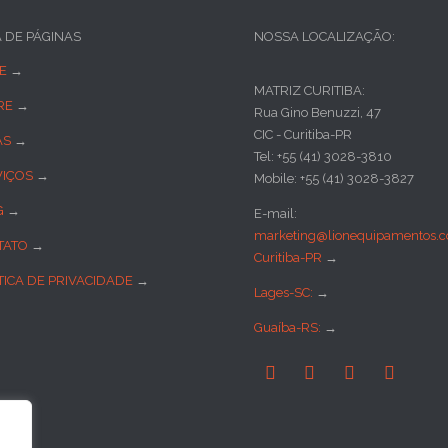
A DE PÁGINAS
NOSSA LOCALIZAÇÃO:
E
→
MATRIZ CURITIBA:
RE
→
Rua Gino Benuzzi, 47
CIC - Curitiba-PR
AS
→
Tel: +55 (41) 3028-3810
VIÇOS
→
Mobile: +55 (41) 3028-3827
G
→
E-mail:
marketing@lionequipamentos.c
TATO
→
Curitiba-PR
→
TICA DE PRIVACIDADE
→
Lages-SC:
→
Guaíba-RS:
→



