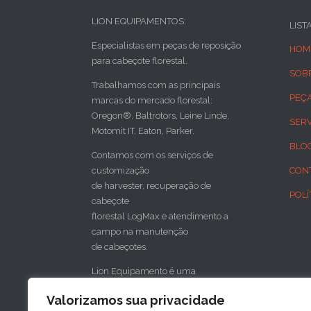
LION EQUIPAMENTOS:
LIST
Especialistas em peças de reposição
HOM
para cabeçote florestal.
SOB
Trabalhamos com as principais
PEÇ
marcas do mercado florestal:
Oregon®, Baltrotors, Leine Linde,
SER
Motomit IT, Eaton, Parker.
BLO
Contamos com os serviços de
customização
CON
de harvester, recuperação de
POLÍ
cabeçote
florestal LogMax e atendimento a
campo na manutenção
de cabeçotes.
Lion Equipamento é uma
concessionária do cabeçote florestal
Valorizamos sua privacidade
sueco SP Maskiner