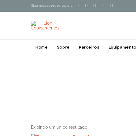





Siga nossas redes sociais:
Home
Sobre
Parceiros
Equipamento
Exibindo um único resultado