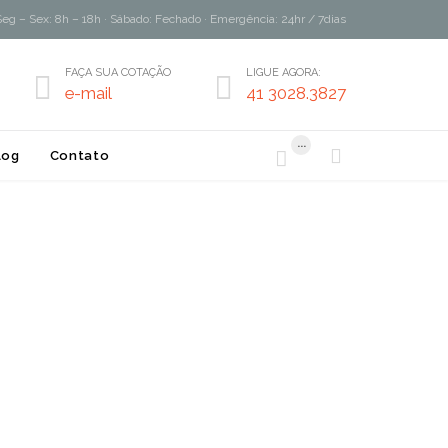
Seg – Sex: 8h – 18h · Sábado: Fechado · Emergência: 24hr / 7dias
FAÇA SUA COTAÇÃO
LIGUE AGORA:


e-mail
41 3028.3827
...


log
Contato