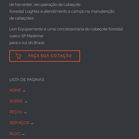
de harvester, recuperação de cabeçote
florestal LogMax e atendimento a campo na manutenção
de cabeçotes.
Lion Equipamento é uma concessionária do cabeçote florestal
sueco SP Maskiner
para o sul do Brasil.

FAÇA SUA COTAÇÃO
LISTA DE PÁGINAS
HOME
→
SOBRE
→
PEÇAS
→
SERVIÇOS
→
BLOG
→