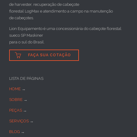
de harvester, recuperação de cabeçote
florestal LogMax e atendimento a campo na manutenção
de cabeçotes.
Lion Equipamento é uma concessionária do cabeçote florestal
sueco SP Maskiner
para o sul do Brasil.

FAÇA SUA COTAÇÃO
LISTA DE PÁGINAS
HOME
→
SOBRE
→
PEÇAS
→
SERVIÇOS
→
BLOG
→