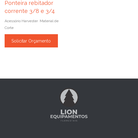
Ponteira rebitador
corrente 3/8 e 3/4
Acessório Harvester
Material de
,
Corte
Solicitar Orçamento