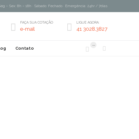
Seg – Sex: 8h – 18h · Sábado: Fechado · Emergência: 24hr / 7dias
FAÇA SUA COTAÇÃO
LIGUE AGORA:


e-mail
41 3028.3827
...


log
Contato