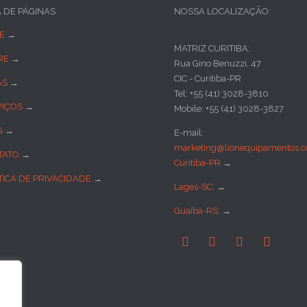
A DE PÁGINAS
NOSSA LOCALIZAÇÃO:
E
→
MATRIZ CURITIBA:
RE
→
Rua Gino Benuzzi, 47
CIC - Curitiba-PR
AS
→
Tel: +55 (41) 3028-3810
VIÇOS
→
Mobile: +55 (41) 3028-3827
G
→
E-mail:
marketing@lionequipamentos.c
TATO
→
Curitiba-PR
→
TICA DE PRIVACIDADE
→
Lages-SC:
→
Guaíba-RS:
→



