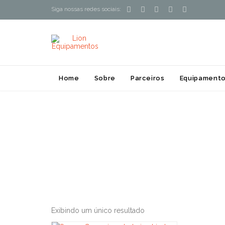





Siga nossas redes sociais:
Home
Sobre
Parceiros
Equipamento
Exibindo um único resultado