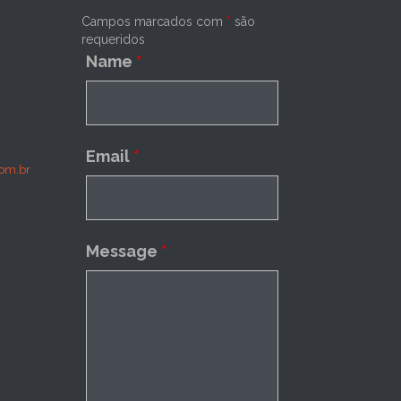
Campos marcados com
*
são
requeridos
Name
*
Email
*
om.br
Message
*