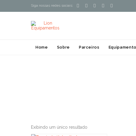





Siga nossas redes sociais:
Home
Sobre
Parceiros
Equipamento
Exibindo um único resultado