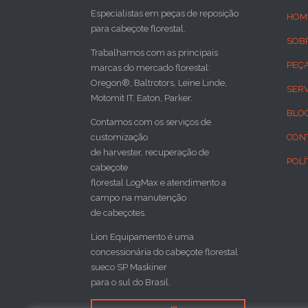
Especialistas em peças de reposição
HOM
para cabeçote florestal.
SOB
Trabalhamos com as principais
PEÇ
marcas do mercado florestal:
Oregon®, Baltrotors, Leine Linde,
SER
Motomit IT, Eaton, Parker.
BLO
Contamos com os serviços de
customização
CON
de harvester, recuperação de
POLÍ
cabeçote
florestal LogMax e atendimento a
campo na manutenção
de cabeçotes.
Lion Equipamento é uma
concessionária do cabeçote florestal
sueco SP Maskiner
para o sul do Brasil.