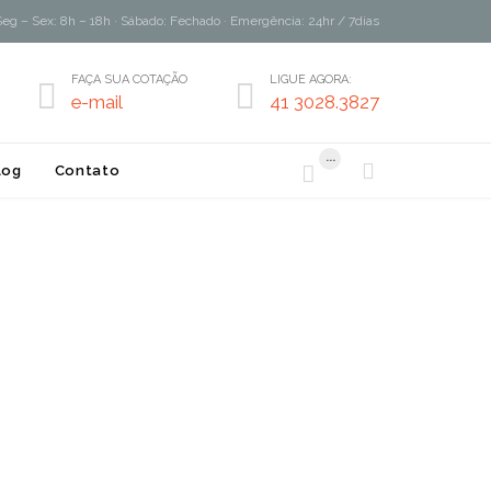
Seg – Sex: 8h – 18h · Sábado: Fechado · Emergência: 24hr / 7dias
FAÇA SUA COTAÇÃO
LIGUE AGORA:


e-mail
41 3028.3827
...


log
Contato