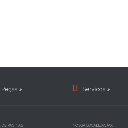

Peças »
Serviços »
A DE PÁGINAS
NOSSA LOCALIZAÇÃO: