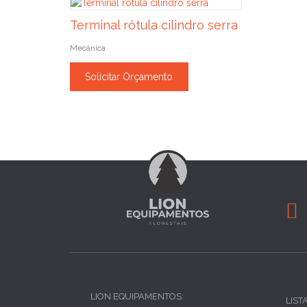
Terminal rótula cilindro serra
Mecânica
Solicitar Orçamento

LION EQUIPAMENTOS:
LIST