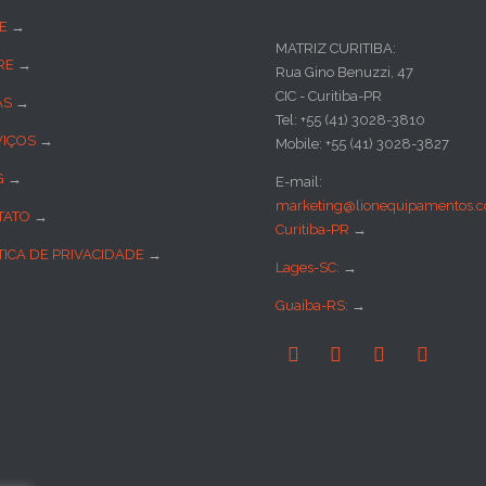
E
→
MATRIZ CURITIBA:
RE
→
Rua Gino Benuzzi, 47
CIC - Curitiba-PR
AS
→
Tel: +55 (41) 3028-3810
VIÇOS
→
Mobile: +55 (41) 3028-3827
G
→
E-mail:
marketing@lionequipamentos.c
TATO
→
Curitiba-PR
→
TICA DE PRIVACIDADE
→
Lages-SC:
→
Guaíba-RS:
→



