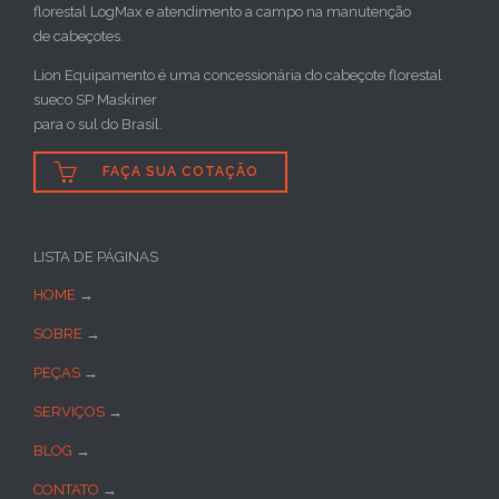
florestal LogMax e atendimento a campo na manutenção
de cabeçotes.
Lion Equipamento é uma concessionária do cabeçote florestal
sueco SP Maskiner
para o sul do Brasil.

FAÇA SUA COTAÇÃO
LISTA DE PÁGINAS
HOME
→
SOBRE
→
PEÇAS
→
SERVIÇOS
→
BLOG
→
CONTATO
→