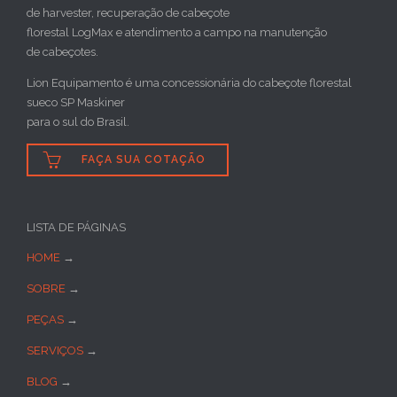
de harvester, recuperação de cabeçote
florestal LogMax e atendimento a campo na manutenção
de cabeçotes.
Lion Equipamento é uma concessionária do cabeçote florestal
sueco SP Maskiner
para o sul do Brasil.

FAÇA SUA COTAÇÃO
LISTA DE PÁGINAS
HOME
→
SOBRE
→
PEÇAS
→
SERVIÇOS
→
BLOG
→