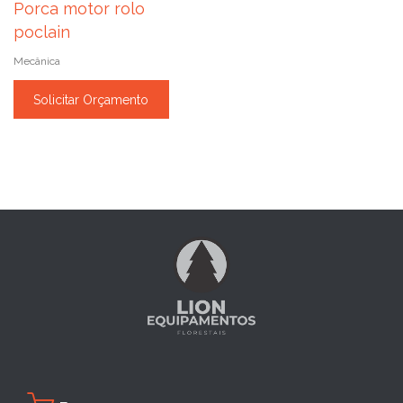
Porca motor rolo
poclain
Mecânica
Solicitar Orçamento