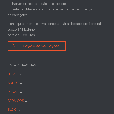
de harvester, recuperação de cabeçote
florestal LogMax e atendimento a campo na manutenção
de cabeçotes.
Lion Equipamento é uma concessionária do cabeçote florestal
sueco SP Maskiner
para o sul do Brasil.

FAÇA SUA COTAÇÃO
LISTA DE PÁGINAS
HOME
→
SOBRE
→
PEÇAS
→
SERVIÇOS
→
BLOG
→