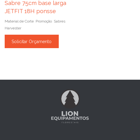
Sabre 75cm base larga
JETFIT 18H ponsse
Material de Corte
Promoção
Sabres
,
,
Harvester
Solicitar Orçamento