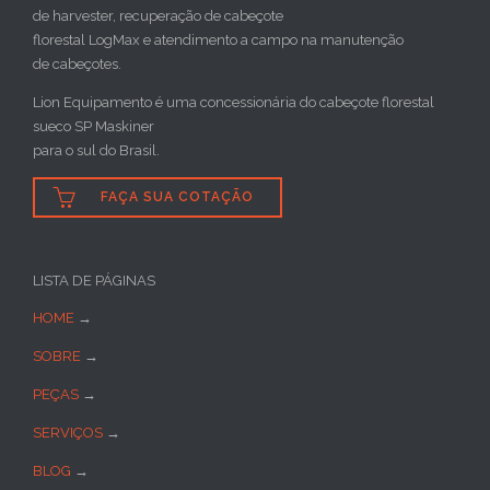
de harvester, recuperação de cabeçote
florestal LogMax e atendimento a campo na manutenção
de cabeçotes.
Lion Equipamento é uma concessionária do cabeçote florestal
sueco SP Maskiner
para o sul do Brasil.

FAÇA SUA COTAÇÃO
LISTA DE PÁGINAS
HOME
→
SOBRE
→
PEÇAS
→
SERVIÇOS
→
BLOG
→