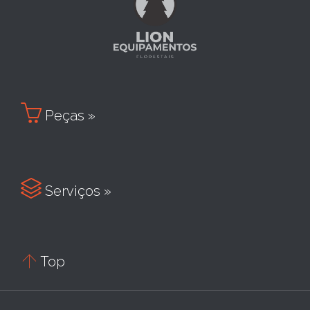

Peças »

Serviços »

Top