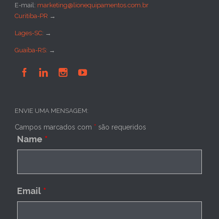
E-mail:
marketing@lionequipamentos.com.br
Curitiba-PR
→
Lages-SC:
→
Guaíba-RS:
→




ENVIE UMA MENSAGEM:
Campos marcados com
*
são requeridos
Name
*
Email
*