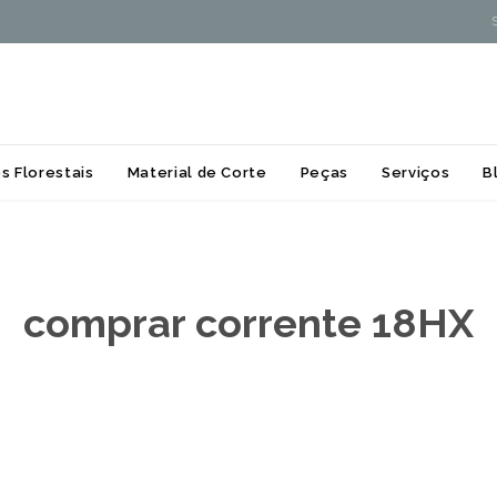
Skip
s Florestais
Material de Corte
Peças
Serviços
B
to
content
comprar corrente 18HX