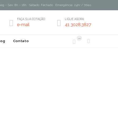
Seg – Sex: 8h – 18h · Sábado: Fechado · Emergência: 24hr / 7dias
FAÇA SUA COTAÇÃO
LIGUE AGORA:


e-mail
41 3028.3827
...


log
Contato