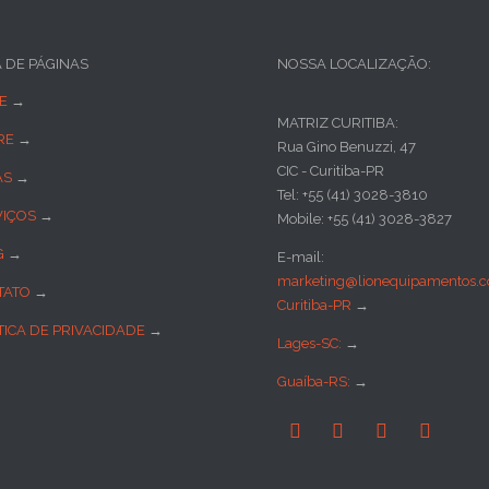
A DE PÁGINAS
NOSSA LOCALIZAÇÃO:
E
→
MATRIZ CURITIBA:
RE
→
Rua Gino Benuzzi, 47
CIC - Curitiba-PR
AS
→
Tel: +55 (41) 3028-3810
VIÇOS
→
Mobile: +55 (41) 3028-3827
G
→
E-mail:
marketing@lionequipamentos.c
TATO
→
Curitiba-PR
→
TICA DE PRIVACIDADE
→
Lages-SC:
→
Guaíba-RS:
→



