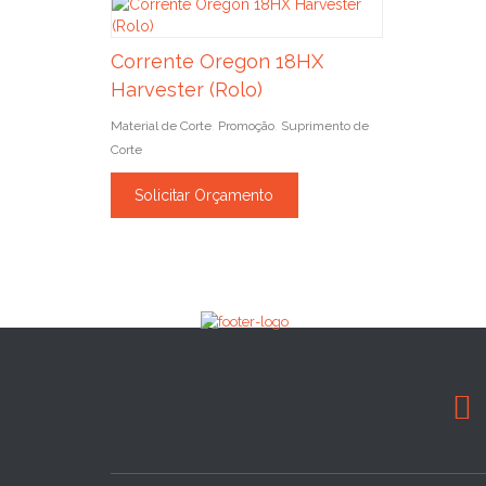
Corrente Oregon 18HX
Harvester (Rolo)
Material de Corte
Promoção
Suprimento de
,
,
Corte
Solicitar Orçamento
