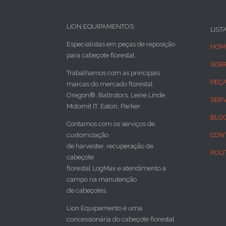
LION EQUIPAMENTOS:
LIST
Especialistas em peças de reposição
HOM
para cabeçote florestal.
SOB
Trabalhamos com as principais
PEÇ
marcas do mercado florestal:
Oregon®, Baltrotors, Leine Linde,
SER
Motomit IT, Eaton, Parker.
BLO
Contamos com os serviços de
customização
CON
de harvester, recuperação de
POLÍ
cabeçote
florestal LogMax e atendimento a
campo na manutenção
de cabeçotes.
Lion Equipamento é uma
concessionária do cabeçote florestal