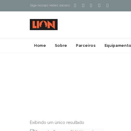





Siga nossas redes sociais:
Home
Sobre
Parceiros
Equipamento
Exibindo um único resultado