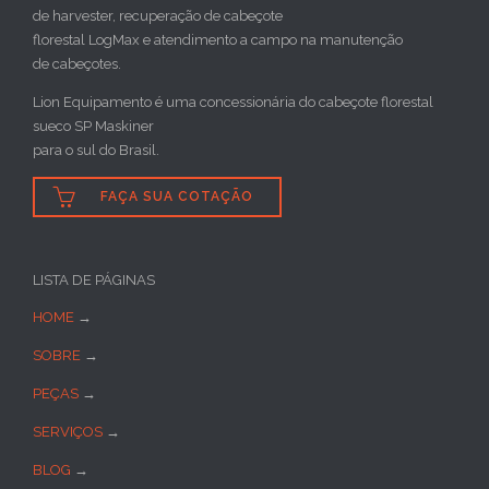
de harvester, recuperação de cabeçote
florestal LogMax e atendimento a campo na manutenção
de cabeçotes.
Lion Equipamento é uma concessionária do cabeçote florestal
sueco SP Maskiner
para o sul do Brasil.

FAÇA SUA COTAÇÃO
LISTA DE PÁGINAS
HOME
→
SOBRE
→
PEÇAS
→
SERVIÇOS
→
BLOG
→