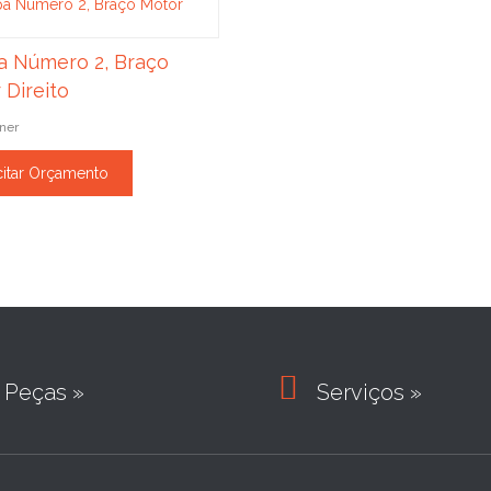
 Número 2, Braço
 Direito
ner
citar Orçamento

Peças »
Serviços »