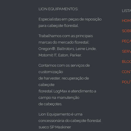
LION EQUIPAMENTOS:
LIST
Especialistas em peças de reposição
HOM
para cabeçote florestal.
SOB
Trabalhamos com as principais
PEÇ
marcas do mercado florestal:
Oregon®, Baltrotors, Leine Linde,
SER
Motomit IT, Eaton, Parker.
BLO
Contamos com os serviços de
customização
CON
de harvester, recuperação de
POLÍ
cabeçote
florestal LogMax e atendimento a
campo na manutenção
de cabeçotes.
Lion Equipamento é uma
concessionária do cabeçote florestal
sueco SP Maskiner