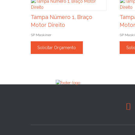
Tampa Número 1, Braço
Tampa
Motor Direito
Motor
SP Maskiner
SP Maski
Solicitar Orçamento
Soli
