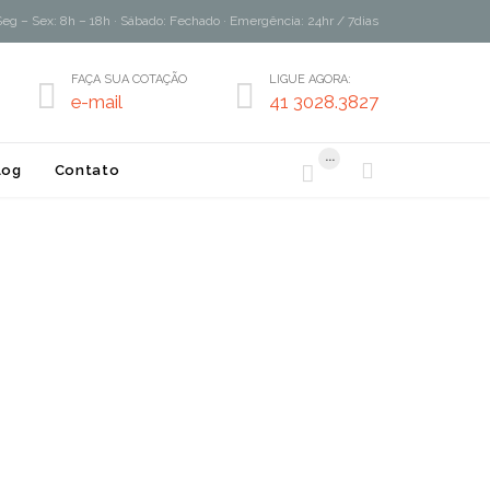
Seg – Sex: 8h – 18h · Sábado: Fechado · Emergência: 24hr / 7dias
FAÇA SUA COTAÇÃO
LIGUE AGORA:


e-mail
41 3028.3827
...


log
Contato