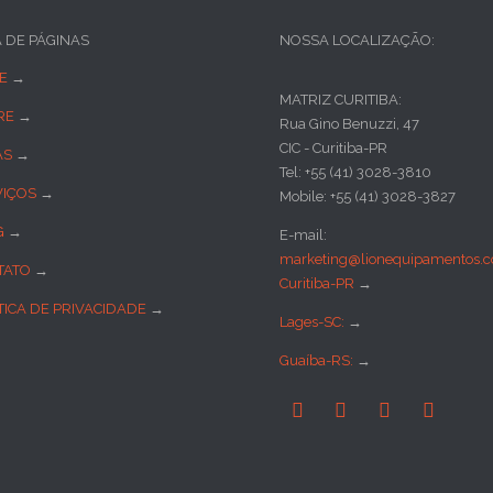
A DE PÁGINAS
NOSSA LOCALIZAÇÃO:
E
→
MATRIZ CURITIBA:
RE
→
Rua Gino Benuzzi, 47
CIC - Curitiba-PR
AS
→
Tel: +55 (41) 3028-3810
VIÇOS
→
Mobile: +55 (41) 3028-3827
G
→
E-mail:
marketing@lionequipamentos.c
TATO
→
Curitiba-PR
→
TICA DE PRIVACIDADE
→
Lages-SC:
→
Guaíba-RS:
→



