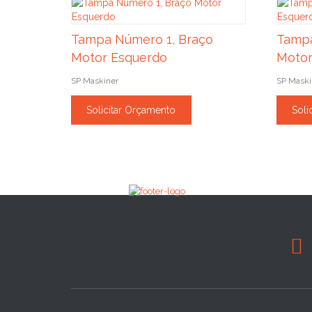
Tampa Número 1, Braço
Tampa
Motor Esquerdo
Motor
SP Maskiner
SP Maski
Solicitar Orçamento
Soli
