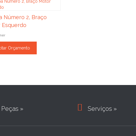
 Número 2, Braço
 Esquerdo
ner
citar Orçamento

Peças »
Serviços »