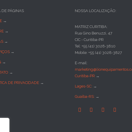
A DE PÁGINAS
NOSSA LOCALIZAÇÃO:
E
→
MATRIZ CURITIBA:
RE
→
Rua Gino Benuzzi, 47
CIC - Curitiba-PR
AS
→
Tel: +55 (41) 3028-3810
VIÇOS
→
Mobile: +55 (41) 3028-3827
G
→
E-mail:
marketing@lionequipamentos.c
TATO
→
Curitiba-PR
→
TICA DE PRIVACIDADE
→
Lages-SC:
→
Guaíba-RS:
→



