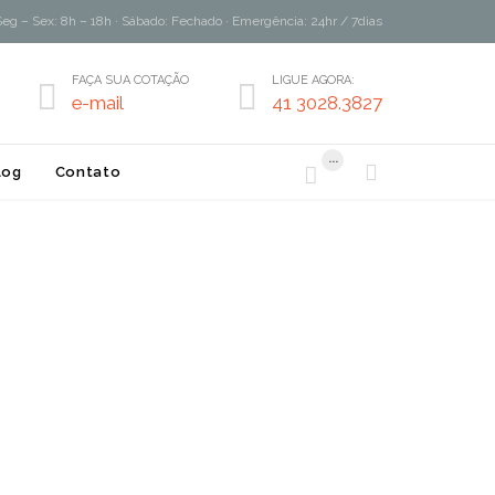
Seg – Sex: 8h – 18h · Sábado: Fechado · Emergência: 24hr / 7dias
FAÇA SUA COTAÇÃO
LIGUE AGORA:


e-mail
41 3028.3827
...


log
Contato