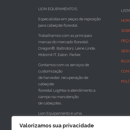
LION EQUIPAMENTOS:
LIST
Especialistas em peças de reposição
HOM
para cabeçote florestal.
SOB
Trabalhamos com as principais
PEÇ
marcas do mercado florestal:
Oregon®, Baltrotors, Leine Linde,
SER
Motomit IT, Eaton, Parker.
BLO
Contamos com os serviços de
customização
CON
de harvester, recuperação de
POLÍ
cabeçote
florestal LogMax e atendimento a
campo na manutenção
de cabeçotes.
Lion Equipamento é uma
concessionária do cabeçote florestal
Valorizamos sua privacidade
sueco SP Maskiner