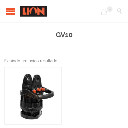
...


GV10
Exibindo um único resultado