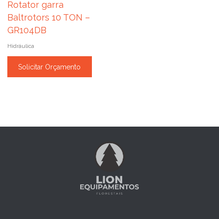
Rotator garra
Baltrotors 10 TON –
GR104DB
Hidráulica
Solicitar Orçamento