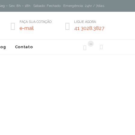
Seg – Sex: 8h – 18h · Sábado: Fechado · Emergência: 24hr / 7dias
FAÇA SUA COTAÇÃO
LIGUE AGORA:


e-mail
41 3028.3827
...


log
Contato