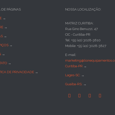
A DE PÁGINAS
NOSSA LOCALIZAÇÃO:
E
→
MATRIZ CURITIBA:
RE
→
Rua Gino Benuzzi, 47
CIC - Curitiba-PR
AS
→
Tel: +55 (41) 3028-3810
VIÇOS
→
Mobile: +55 (41) 3028-3827
G
→
E-mail:
marketing@lionequipamentos.c
TATO
→
Curitiba-PR
→
TICA DE PRIVACIDADE
→
Lages-SC:
→
Guaíba-RS:
→



