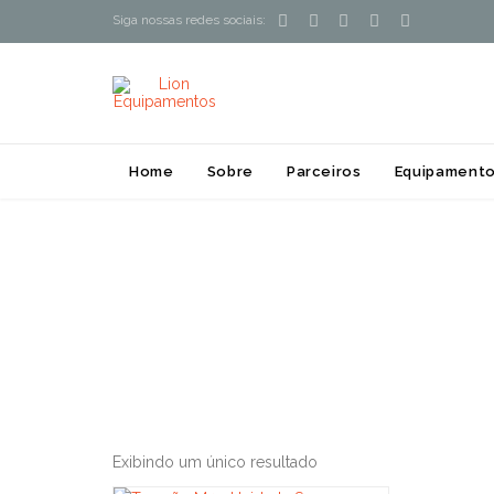





Siga nossas redes sociais:
Home
Sobre
Parceiros
Equipamento
Exibindo um único resultado