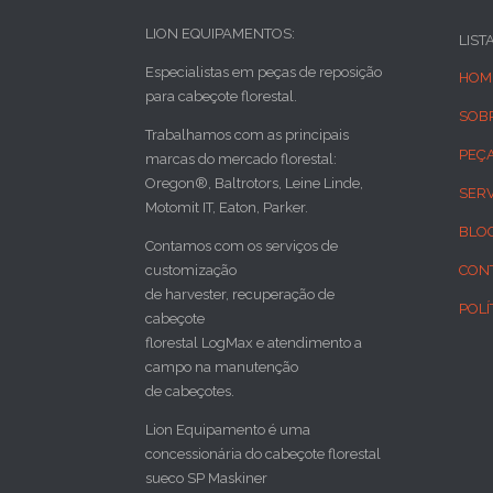
LION EQUIPAMENTOS:
LIST
Especialistas em peças de reposição
HOM
para cabeçote florestal.
SOB
Trabalhamos com as principais
PEÇ
marcas do mercado florestal:
Oregon®, Baltrotors, Leine Linde,
SER
Motomit IT, Eaton, Parker.
BLO
Contamos com os serviços de
customização
CON
de harvester, recuperação de
POLÍ
cabeçote
florestal LogMax e atendimento a
campo na manutenção
de cabeçotes.
Lion Equipamento é uma
concessionária do cabeçote florestal
sueco SP Maskiner