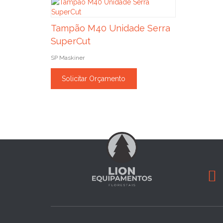
Tampão M40 Unidade Serra
SuperCut
SP Maskiner
Solicitar Orçamento
