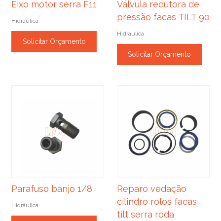
Eixo motor serra F11
Válvula redutora de
pressão facas TILT 90
Hidráulica
Hidráulica
Solicitar Orçamento
Solicitar Orçamento
Parafuso banjo 1/8
Reparo vedação
cilindro rolos facas
Hidráulica
tilt serra roda