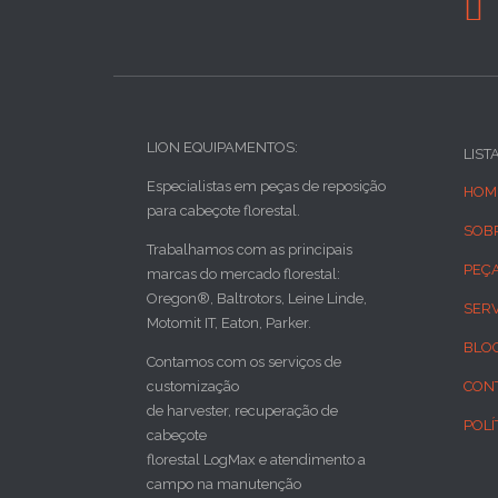

LION EQUIPAMENTOS:
LIST
Especialistas em peças de reposição
HOM
para cabeçote florestal.
SOB
Trabalhamos com as principais
PEÇ
marcas do mercado florestal:
Oregon®, Baltrotors, Leine Linde,
SER
Motomit IT, Eaton, Parker.
BLO
Contamos com os serviços de
customização
CON
de harvester, recuperação de
POLÍ
cabeçote
florestal LogMax e atendimento a
campo na manutenção