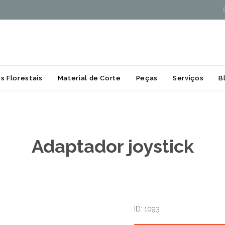
Skip
s Florestais
Material de Corte
Peças
Serviços
B
to
content
Adaptador joystick
ID: 1093