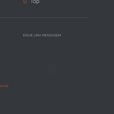

Top
ENVIE UMA MENSAGEM:
om.br