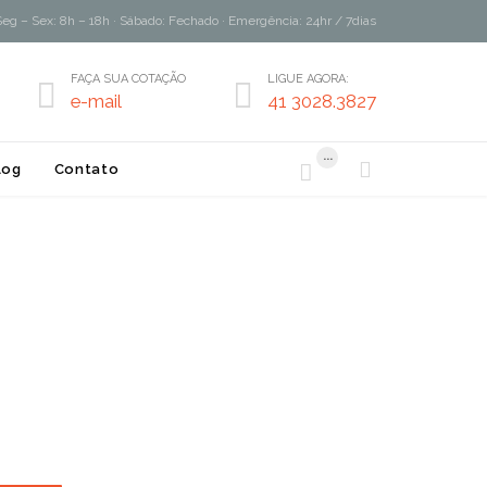
Seg – Sex: 8h – 18h · Sábado: Fechado · Emergência: 24hr / 7dias
FAÇA SUA COTAÇÃO
LIGUE AGORA:


e-mail
41 3028.3827
...


log
Contato