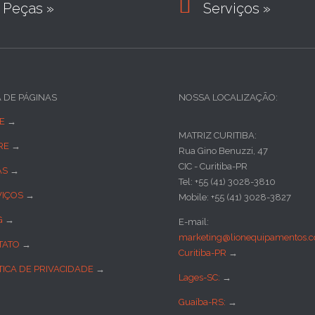

Peças »
Serviços »
A DE PÁGINAS
NOSSA LOCALIZAÇÃO:
E
→
MATRIZ CURITIBA:
RE
→
Rua Gino Benuzzi, 47
CIC - Curitiba-PR
AS
→
Tel: +55 (41) 3028-3810
VIÇOS
→
Mobile: +55 (41) 3028-3827
G
→
E-mail:
marketing@lionequipamentos.c
TATO
→
Curitiba-PR
→
TICA DE PRIVACIDADE
→
Lages-SC:
→
Guaíba-RS:
→