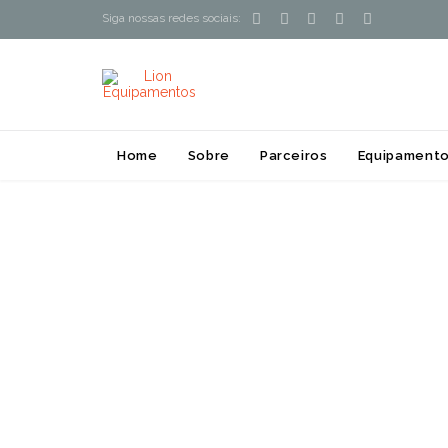





Siga nossas redes sociais:
Home
Sobre
Parceiros
Equipamento