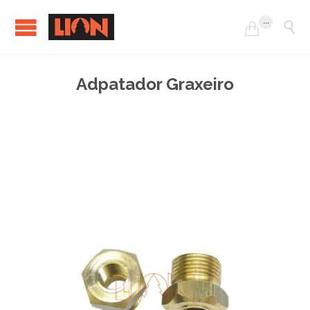
...


Adpatador Graxeiro