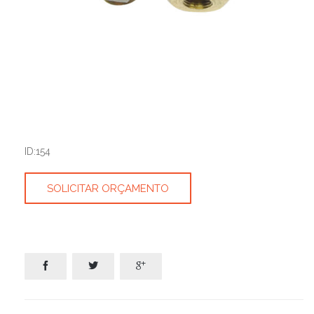
ID:154
SOLICITAR ORÇAMENTO


