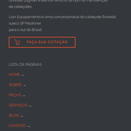
florestal LogMax e atendimento a campo na manutenção
de cabeçotes.
Lion Equipamento é uma concessionária do cabeçote florestal
sueco SP Maskiner
para o sul do Brasil.

FAÇA SUA COTAÇÃO
LISTA DE PÁGINAS
HOME
→
SOBRE
→
PEÇAS
→
SERVIÇOS
→
BLOG
→
CONTATO
→