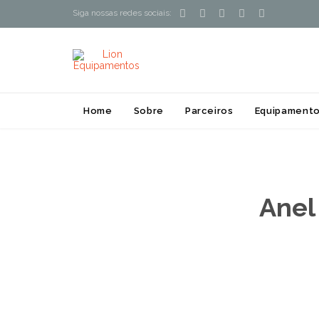





Siga nossas redes sociais:
Home
Sobre
Parceiros
Equipamento
Anel