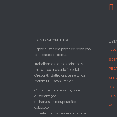

LION EQUIPAMENTOS:
LIST
Especialistas em peças de reposição
HOM
para cabeçote florestal.
SOB
Trabalhamos com as principais
PEÇ
marcas do mercado florestal:
Oregon®, Baltrotors, Leine Linde,
SER
Motomit IT, Eaton, Parker.
BLO
Contamos com os serviços de
customização
CON
de harvester, recuperação de
POLÍ
cabeçote
florestal LogMax e atendimento a