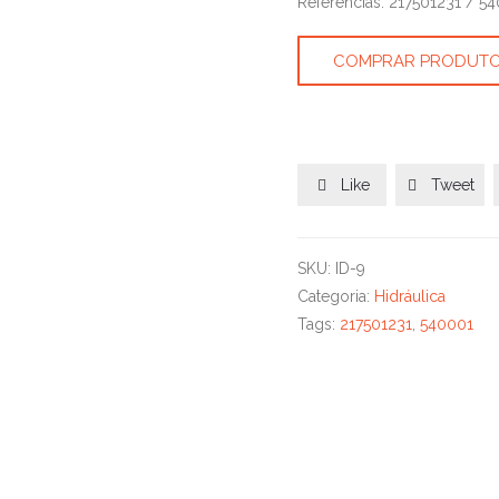
Referências: 217501231 / 5
COMPRAR PRODUT
Like
Tweet


SKU:
ID-9
Categoria:
Hidráulica
Tags:
217501231
,
540001