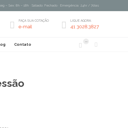
Seg – Sex: 8h – 18h · Sábado: Fechado · Emergência: 24hr / 7dias
FAÇA SUA COTAÇÃO
LIGUE AGORA:


e-mail
41 3028.3827
...


log
Contato
essão