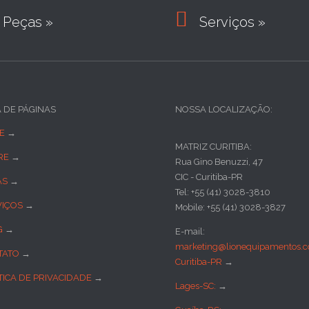

Peças »
Serviços »
A DE PÁGINAS
NOSSA LOCALIZAÇÃO:
E
→
MATRIZ CURITIBA:
RE
→
Rua Gino Benuzzi, 47
CIC - Curitiba-PR
AS
→
Tel: +55 (41) 3028-3810
VIÇOS
→
Mobile: +55 (41) 3028-3827
G
→
E-mail:
marketing@lionequipamentos.c
TATO
→
Curitiba-PR
→
TICA DE PRIVACIDADE
→
Lages-SC:
→