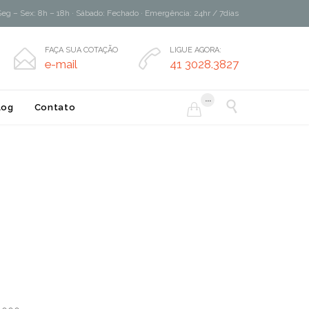
Seg – Sex: 8h – 18h · Sábado: Fechado · Emergência: 24hr / 7dias
FAÇA SUA COTAÇÃO
LIGUE AGORA:


e-mail
41 3028.3827
...

log
Contato
