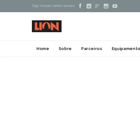





Siga nossas redes sociais:
Home
Sobre
Parceiros
Equipamento