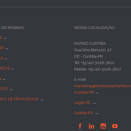
A DE PÁGINAS
NOSSA LOCALIZAÇÃO:
E
→
MATRIZ CURITIBA:
RE
→
Rua Gino Benuzzi, 47
CIC - Curitiba-PR
AS
→
Tel: +55 (41) 3028-3810
VIÇOS
→
Mobile: +55 (41) 3028-3827
G
→
E-mail:
marketing@lionequipamentos.c
TATO
→
Curitiba-PR
→
TICA DE PRIVACIDADE
→
Lages-SC:
→
Guaíba-RS:
→



