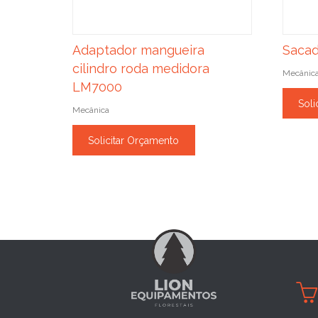
Adaptador mangueira
Sacad
cilindro roda medidora
Mecânic
LM7000
Soli
Mecânica
Solicitar Orçamento
