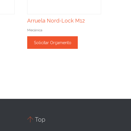
Arruela Nord-Lock M12
Mecânica
Solicitar Orçamento

Top