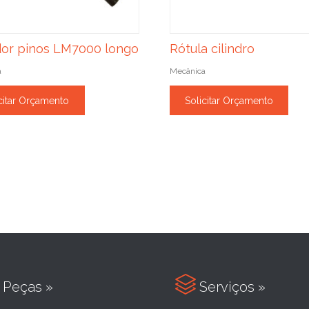
or pinos LM7000 longo
Rótula cilindro
a
Mecânica
citar Orçamento
Solicitar Orçamento

Peças »
Serviços »