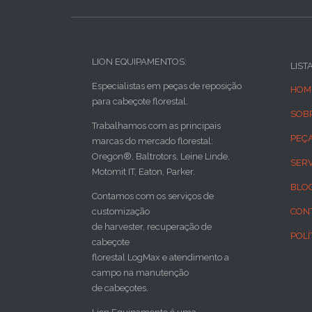
LION EQUIPAMENTOS:
LIST
Especialistas em peças de reposição
HOM
para cabeçote florestal.
SOB
Trabalhamos com as principais
PEÇ
marcas do mercado florestal:
Oregon®, Baltrotors, Leine Linde,
SER
Motomit IT, Eaton, Parker.
BLO
Contamos com os serviços de
customização
CON
de harvester, recuperação de
POLÍ
cabeçote
florestal LogMax e atendimento a
campo na manutenção
de cabeçotes.