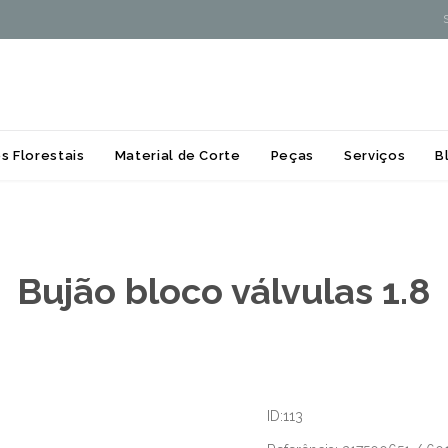
Skip
s Florestais
Material de Corte
Peças
Serviços
B
to
content
Bujão bloco válvulas 1.8
ID:113