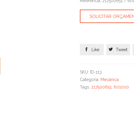
Referência: 217500651 / 6
SOLICITAR ORÇAME


Like
Tweet
SKU:
ID-113
Categoria:
Mecânica
Tags:
217500651
,
601000