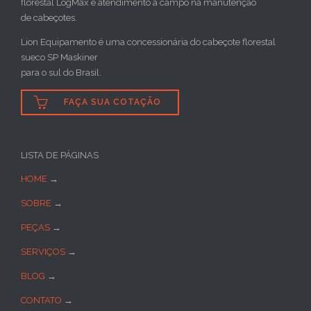
florestal LogMax e atendimento a campo na manutenção
de cabeçotes.
Lion Equipamento é uma concessionária do cabeçote florestal
sueco SP Maskiner
para o sul do Brasil.

FAÇA SUA COTAÇÃO
LISTA DE PÁGINAS
HOME
→
SOBRE
→
PEÇAS
→
SERVIÇOS
→
BLOG
→
CONTATO
→