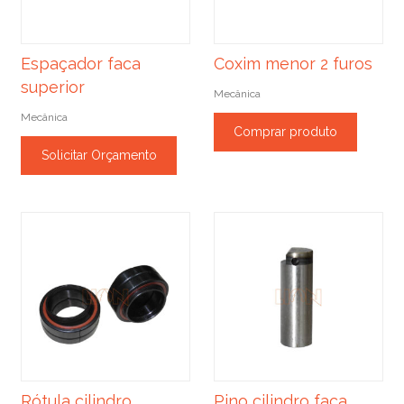
Espaçador faca
Coxim menor 2 furos
superior
Mecânica
Mecânica
Comprar produto
Solicitar Orçamento
Rótula cilindro
Pino cilindro faca