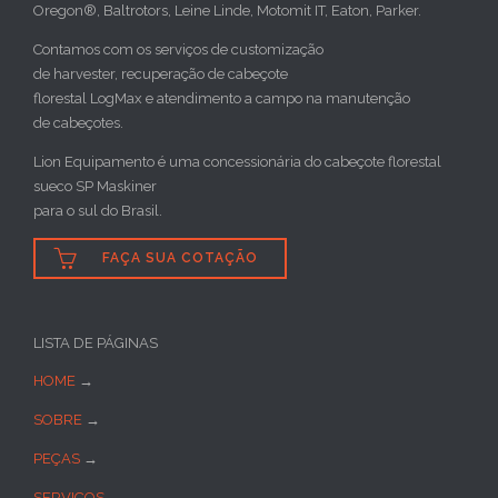
Oregon®, Baltrotors, Leine Linde, Motomit IT, Eaton, Parker.
Contamos com os serviços de customização
de harvester, recuperação de cabeçote
florestal LogMax e atendimento a campo na manutenção
de cabeçotes.
Lion Equipamento é uma concessionária do cabeçote florestal
sueco SP Maskiner
para o sul do Brasil.

FAÇA SUA COTAÇÃO
LISTA DE PÁGINAS
HOME
→
SOBRE
→
PEÇAS
→
SERVIÇOS
→