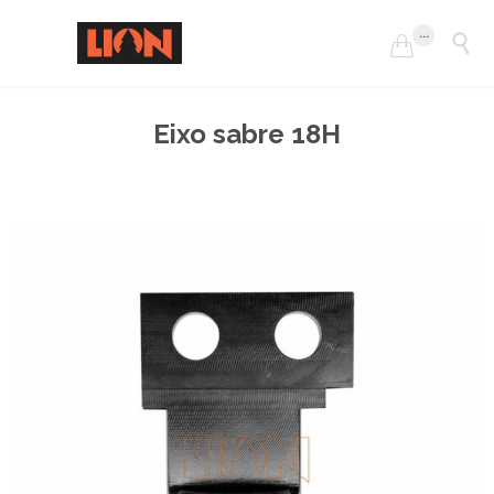
...


Eixo sabre 18H