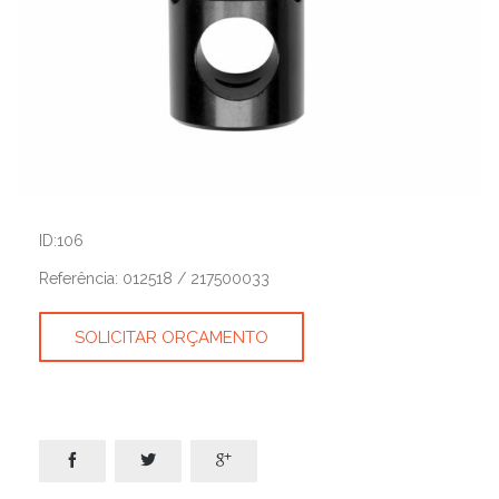
ID:106
Referência: 012518 / 217500033
SOLICITAR ORÇAMENTO


