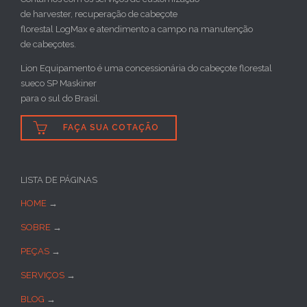
de harvester, recuperação de cabeçote
florestal LogMax e atendimento a campo na manutenção
de cabeçotes.
Lion Equipamento é uma concessionária do cabeçote florestal
sueco SP Maskiner
para o sul do Brasil.

FAÇA SUA COTAÇÃO
LISTA DE PÁGINAS
HOME
→
SOBRE
→
PEÇAS
→
SERVIÇOS
→
BLOG
→