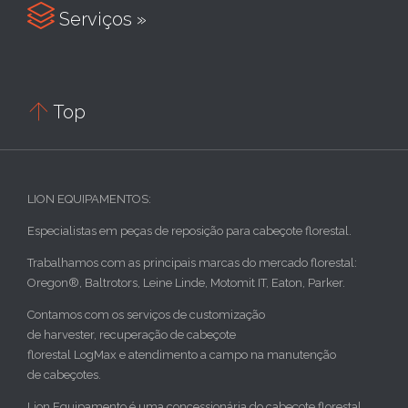

Serviços »

Top
LION EQUIPAMENTOS:
Especialistas em peças de reposição para cabeçote florestal.
Trabalhamos com as principais marcas do mercado florestal:
Oregon®, Baltrotors, Leine Linde, Motomit IT, Eaton, Parker.
Contamos com os serviços de customização
de harvester, recuperação de cabeçote
florestal LogMax e atendimento a campo na manutenção
de cabeçotes.
Lion Equipamento é uma concessionária do cabeçote florestal