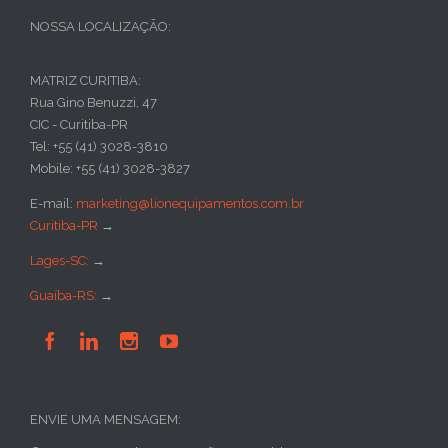
NOSSA LOCALIZAÇÃO:
MATRIZ CURITIBA:
Rua Gino Benuzzi, 47
CIC - Curitiba-PR
Tel: +55 (41) 3028-3810
Mobile: +55 (41) 3028-3827
E-mail:
marketing@lionequipamentos.com.br
Curitiba-PR
→
Lages-SC:
→
Guaíba-RS:
→




ENVIE UMA MENSAGEM: