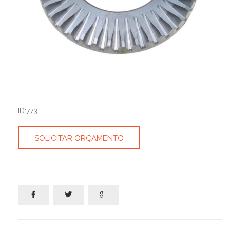
ID:773
SOLICITAR ORÇAMENTO


