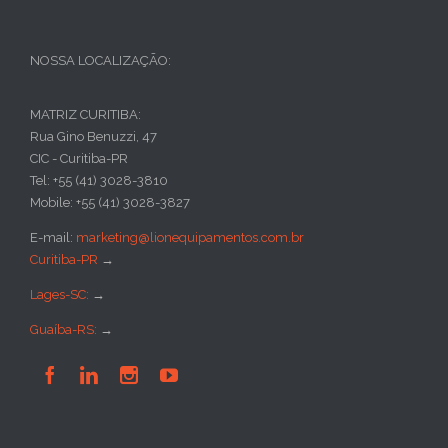
NOSSA LOCALIZAÇÃO:
MATRIZ CURITIBA:
Rua Gino Benuzzi, 47
CIC - Curitiba-PR
Tel: +55 (41) 3028-3810
Mobile: +55 (41) 3028-3827
E-mail:
marketing@lionequipamentos.com.br
Curitiba-PR
→
Lages-SC:
→
Guaíba-RS:
→



