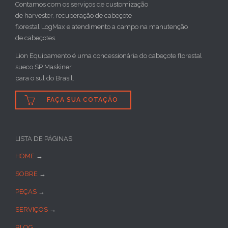
Contamos com os serviços de customização
de harvester, recuperação de cabeçote
florestal LogMax e atendimento a campo na manutenção
de cabeçotes.
Lion Equipamento é uma concessionária do cabeçote florestal
sueco SP Maskiner
para o sul do Brasil.

FAÇA SUA COTAÇÃO
LISTA DE PÁGINAS
HOME
→
SOBRE
→
PEÇAS
→
SERVIÇOS
→
BLOG
→