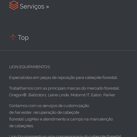

Serviços »

Top
LION EQUIPAMENTOS:
Especialistas em peças de reposição para cabeçote florestal.
Trabalhamos com as principais marcas do mercado florestal:
Oregon®, Baltrotors, Leine Linde, Motomit IT, Eaton, Parker.
Contamos com os serviços de customização
de harvester, recuperação de cabeçote
florestal LogMax e atendimento a campo na manutenção
de cabeçotes.
Lion Equipamento é uma concessionária do cabeçote florestal