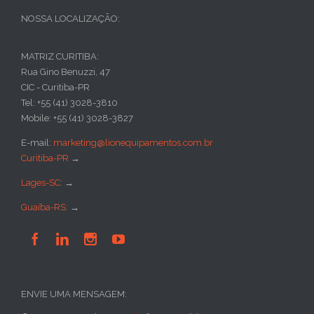
NOSSA LOCALIZAÇÃO:
MATRIZ CURITIBA:
Rua Gino Benuzzi, 47
CIC - Curitiba-PR
Tel: +55 (41) 3028-3810
Mobile: +55 (41) 3028-3827
E-mail:
marketing@lionequipamentos.com.br
Curitiba-PR
→
Lages-SC:
→
Guaíba-RS:
→




ENVIE UMA MENSAGEM: